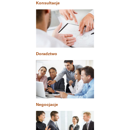
Konsultacje
Doradztwo
Negocjacje