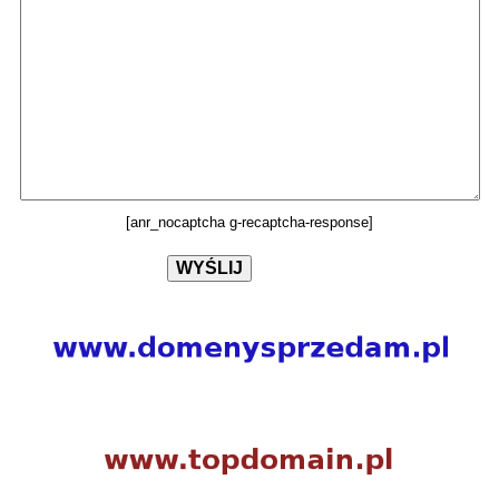
[anr_nocaptcha g-recaptcha-response]