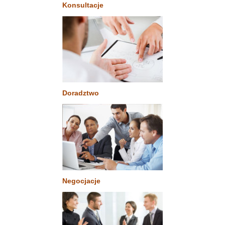
Konsultacje
Doradztwo
Negocjacje