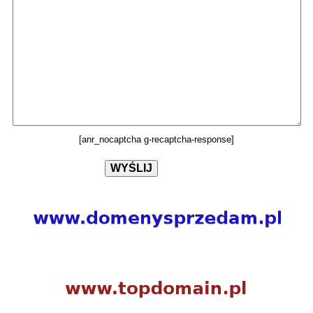
[anr_nocaptcha g-recaptcha-response]