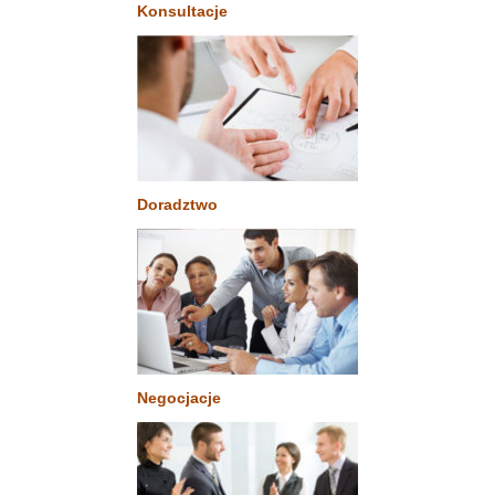
Konsultacje
Doradztwo
Negocjacje