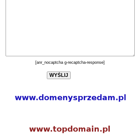
[anr_nocaptcha g-recaptcha-response]