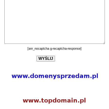
[anr_nocaptcha g-recaptcha-response]