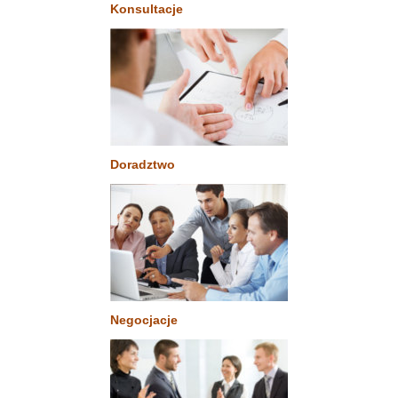
Konsultacje
Doradztwo
Negocjacje