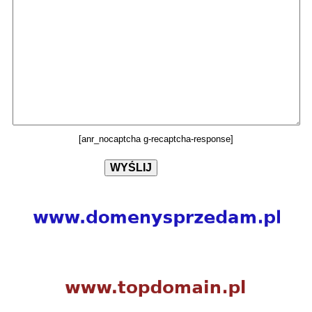
[anr_nocaptcha g-recaptcha-response]