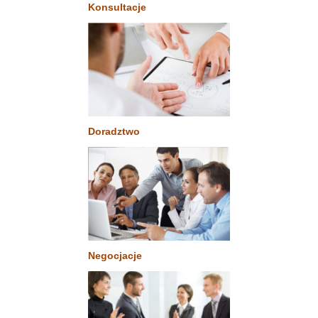
Konsultacje
Doradztwo
Negocjacje