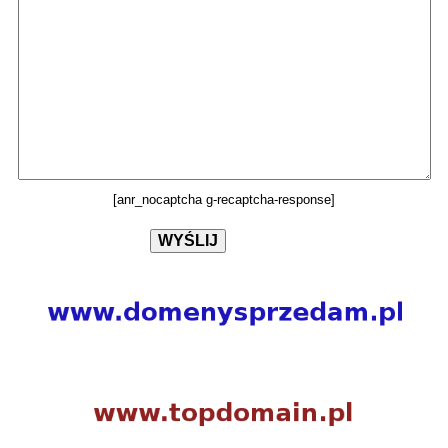
[anr_nocaptcha g-recaptcha-response]