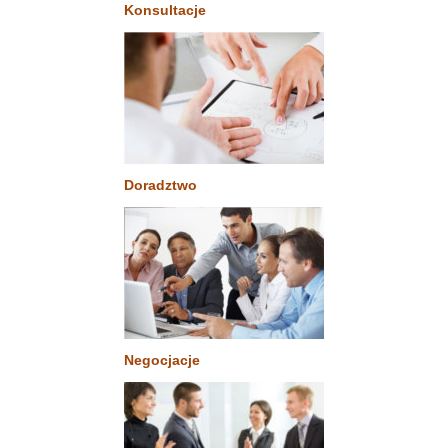
Konsultacje
Doradztwo
Negocjacje