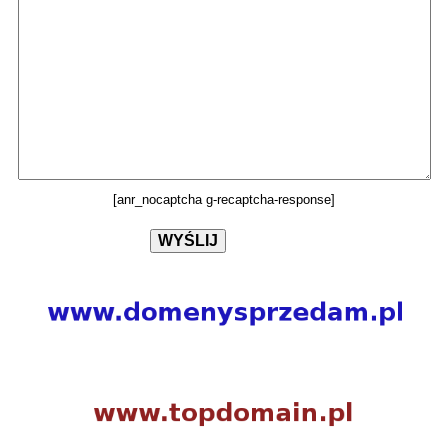
[anr_nocaptcha g-recaptcha-response]