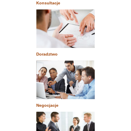
Konsultacje
Doradztwo
Negocjacje