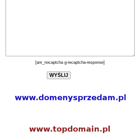
[anr_nocaptcha g-recaptcha-response]