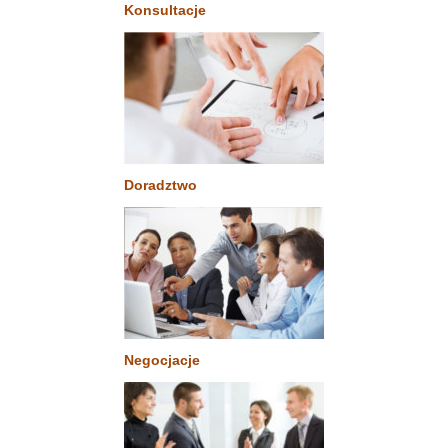
Konsultacje
Doradztwo
Negocjacje