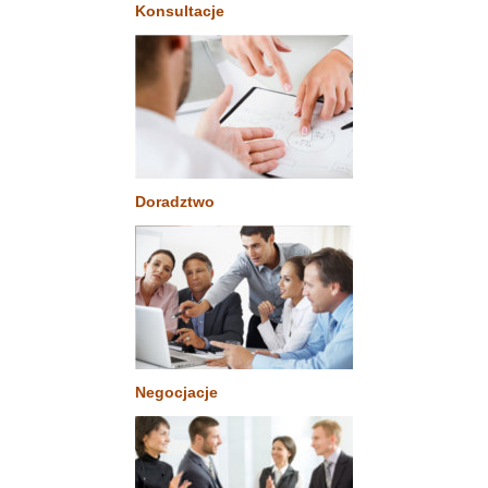
Konsultacje
Doradztwo
Negocjacje