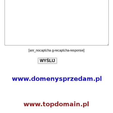
[anr_nocaptcha g-recaptcha-response]