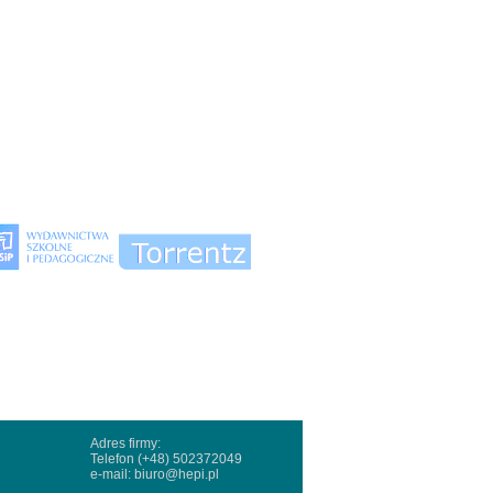
Adres firmy:
Telefon (+48) 502372049
e-mail:
biuro@hepi.pl