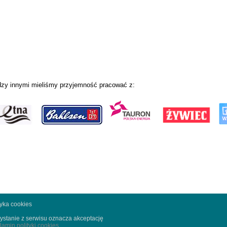
zy innymi mieliśmy przyjemność pracować z:
tyka cookies
ystanie z serwisu oznacza akceptację
lamin polityki cookies