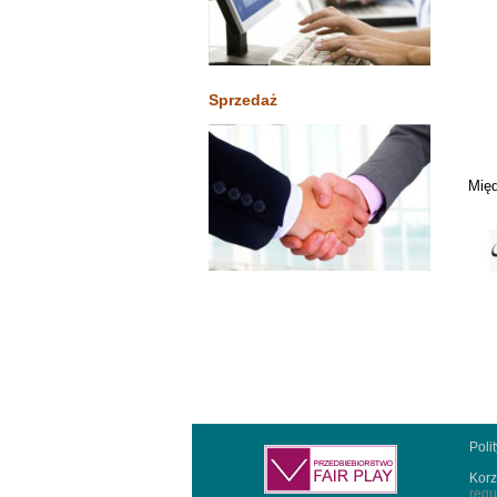
Sprzedaż
Międ
Poli
Korz
regu