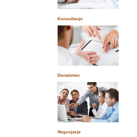
Konsultacje
Doradztwo
Negocjacje