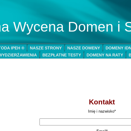
lna Wycena Domen i 
ODA IPEH ®
NASZE STRONY
NASZE DOMENY
DOMENY ID
WYDZIERŻAWIENIA
BEZPŁATNE TESTY
DOMENY NA RATY
Kontakt
Imię i nazwisko*