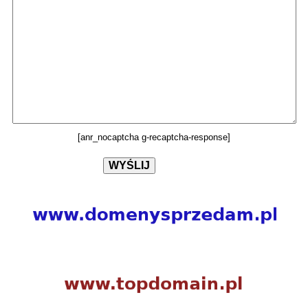
[anr_nocaptcha g-recaptcha-response]