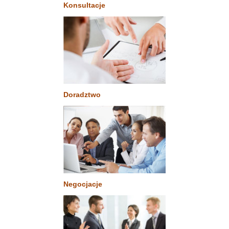
Konsultacje
Doradztwo
Negocjacje