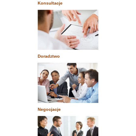
Konsultacje
Doradztwo
Negocjacje