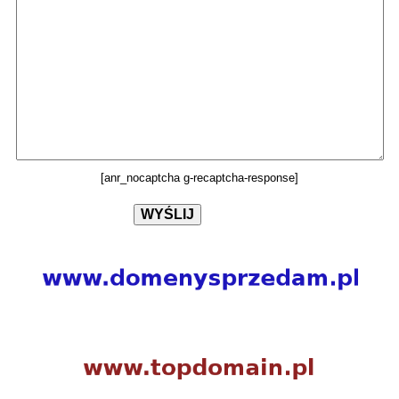
[anr_nocaptcha g-recaptcha-response]