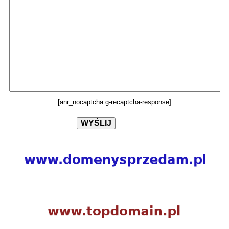
[anr_nocaptcha g-recaptcha-response]