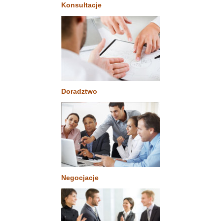
Konsultacje
Doradztwo
Negocjacje