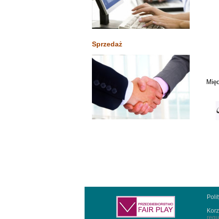
Sprzedaż
Międ
Poli
Korz
regu