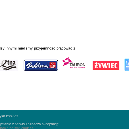
zy innymi mieliśmy przyjemność pracować z:
tyka cookies
ystanie z serwisu oznacza akceptację
lamin polityki cookies