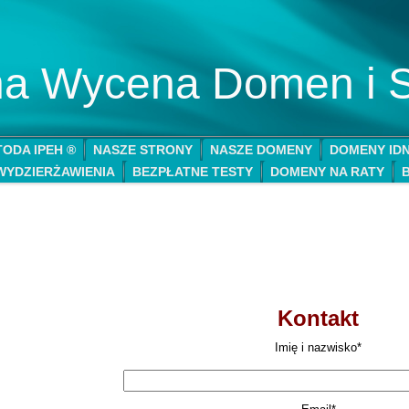
lna Wycena Domen i 
ODA IPEH ®
NASZE STRONY
NASZE DOMENY
DOMENY ID
WYDZIERŻAWIENIA
BEZPŁATNE TESTY
DOMENY NA RATY
Kontakt
Imię i nazwisko*