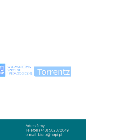
Adres firmy:
Telefon (+48) 502372049
e-mail:
biuro@hepi.pl