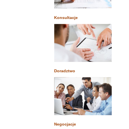
Konsultacje
Doradztwo
Negocjacje