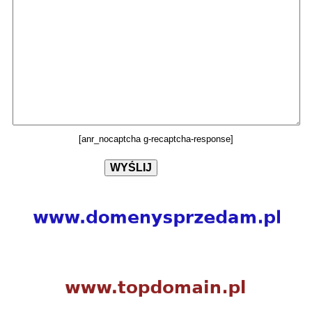
[anr_nocaptcha g-recaptcha-response]