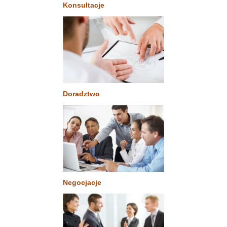
Konsultacje
Doradztwo
Negocjacje