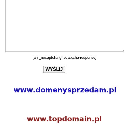
[anr_nocaptcha g-recaptcha-response]