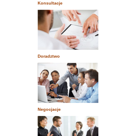
Konsultacje
Doradztwo
Negocjacje