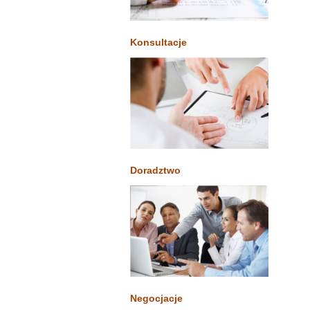
Konsultacje
Doradztwo
Negocjacje