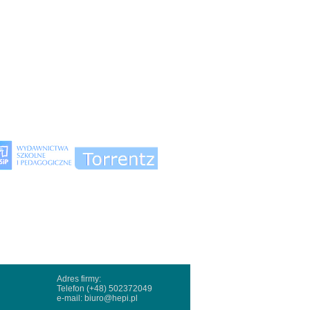
Adres firmy:
Telefon (+48) 502372049
e-mail:
biuro@hepi.pl