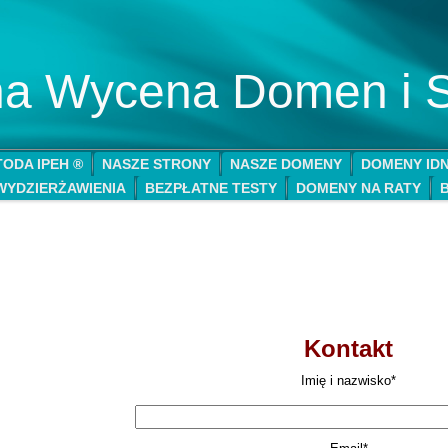
lna Wycena Domen i 
ODA IPEH ®
NASZE STRONY
NASZE DOMENY
DOMENY ID
WYDZIERŻAWIENIA
BEZPŁATNE TESTY
DOMENY NA RATY
Kontakt
Imię i nazwisko*