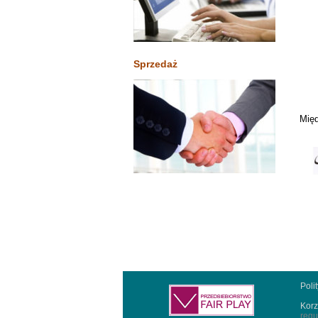
Sprzedaż
Międ
Poli
Korz
regu