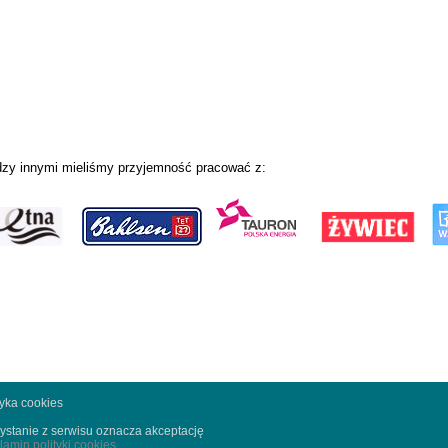
zy innymi mieliśmy przyjemność pracować z:
tyka cookies
ystanie z serwisu oznacza akceptację
lamin polityki cookies