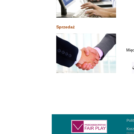
Sprzedaż
Międ
Poli
Korz
regu