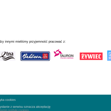
zy innymi mieliśmy przyjemność pracować z:
tyka cookies
ystanie z serwisu oznacza akceptację
lamin polityki cookies