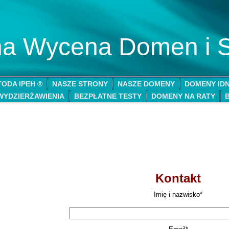
lna Wycena Domen i 
ODA IPEH ®
NASZE STRONY
NASZE DOMENY
DOMENY ID
WYDZIERŻAWIENIA
BEZPŁATNE TESTY
DOMENY NA RATY
Kontakt
Imię i nazwisko*