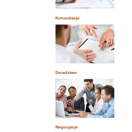
Konsultacje
Doradztwo
Negocjacje