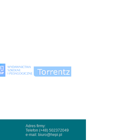
Adres firmy:
Telefon (+48) 502372049
e-mail:
biuro@hepi.pl