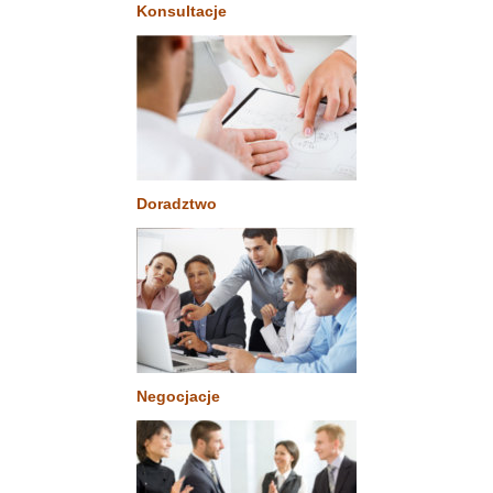
Konsultacje
Doradztwo
Negocjacje