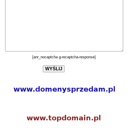
[anr_nocaptcha g-recaptcha-response]