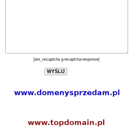
[anr_nocaptcha g-recaptcha-response]