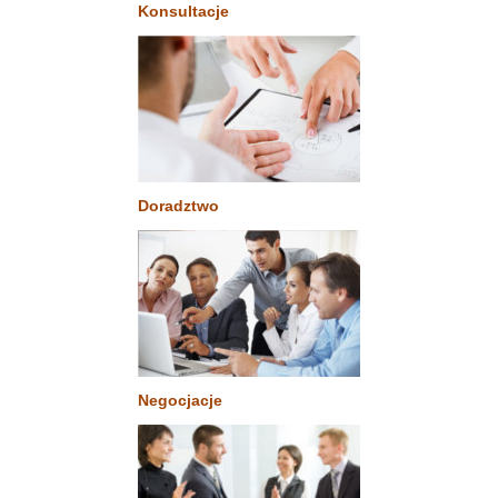
Konsultacje
Doradztwo
Negocjacje