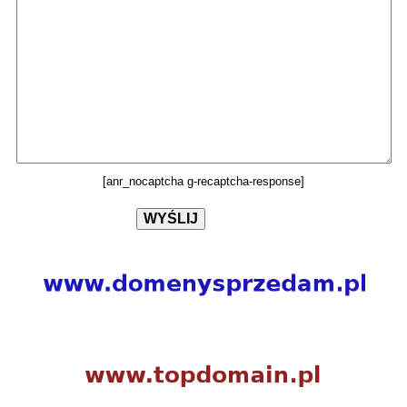
[anr_nocaptcha g-recaptcha-response]