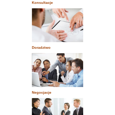
Konsultacje
Doradztwo
Negocjacje