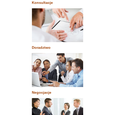
Konsultacje
Doradztwo
Negocjacje