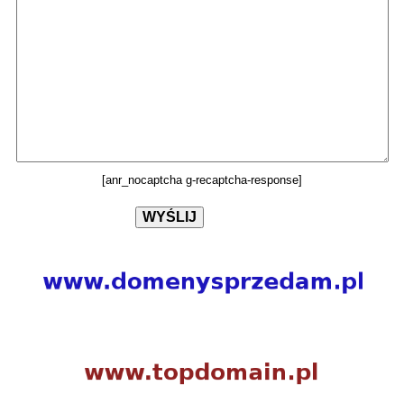
[anr_nocaptcha g-recaptcha-response]