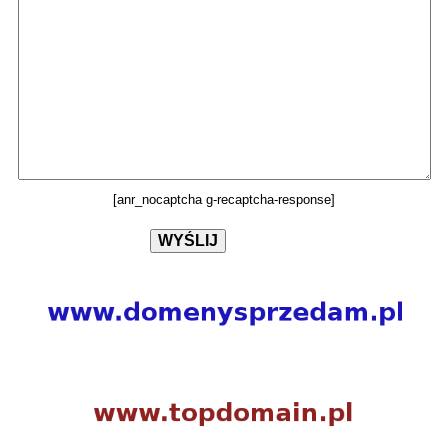
[anr_nocaptcha g-recaptcha-response]