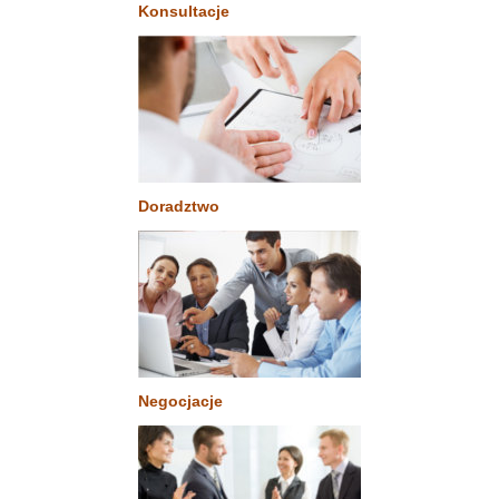
Konsultacje
Doradztwo
Negocjacje