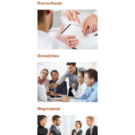
Konsultacje
Doradztwo
Negocjacje