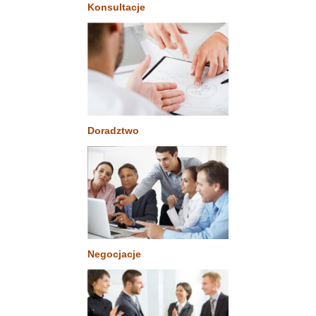
Konsultacje
Doradztwo
Negocjacje