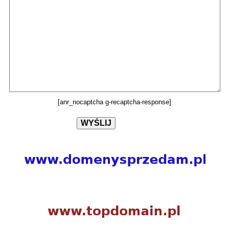
[anr_nocaptcha g-recaptcha-response]