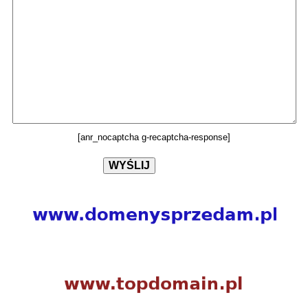
[anr_nocaptcha g-recaptcha-response]