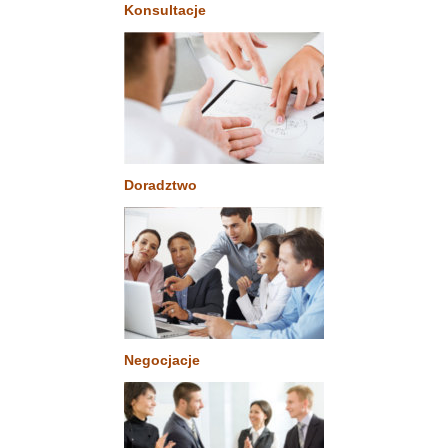
Konsultacje
Doradztwo
Negocjacje