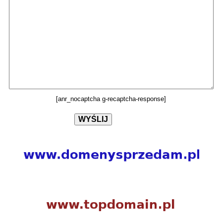
[anr_nocaptcha g-recaptcha-response]