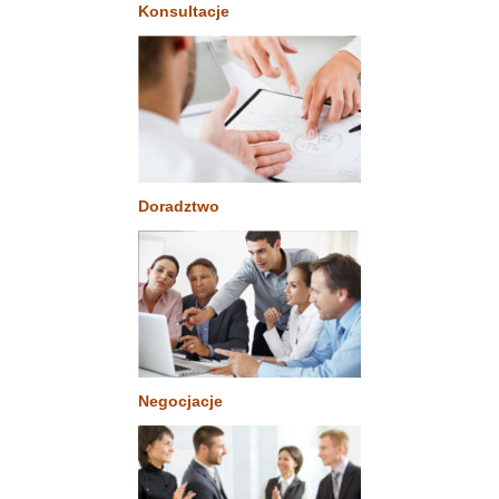
Konsultacje
Doradztwo
Negocjacje